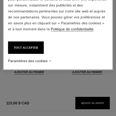
sur mesure, notamment des publicités et des
recommandations pertinentes sur notre site web et auprès
de nos partenaires. Vous pouvez gérer vos préférences et
en savoir plus en cliquant sur « Paramètres des cookies »
et à tout moment dans la
Politique de confidentialité
.
TOUT ACCEPTER
la base matifiante
poudre universelle libre
Base de Teint
Poudre Libre Fini Naturel
Perfectionmatifiante -
Réf. 132210
Paramètres des cookies
10 teintes disponibles
Réf. 144790
Hydratante
69,00 $ cad
83,00 $ cad
AJOUTER AU PANIER
AJOUTER AU PANIER
115,00 $ CAD
ajouter au panier