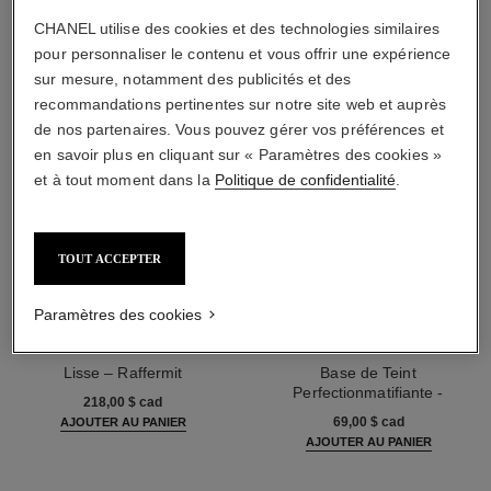
CHANEL utilise des cookies et des technologies similaires
pour personnaliser le contenu et vous offrir une expérience
sur mesure, notamment des publicités et des
recommandations pertinentes sur notre site web et auprès
de nos partenaires. Vous pouvez gérer vos préférences et
en savoir plus en cliquant sur « Paramètres des cookies »
et à tout moment dans la
Politique de confidentialité
.
TOUT ACCEPTER
Paramètres des cookies
le lift crème
la base matifiante
Lisse – Raffermit
Base de Teint
Réf. 141780
Perfectionmatifiante -
218,00 $ cad
Réf. 144790
Hydratante
69,00 $ cad
AJOUTER AU PANIER
AJOUTER AU PANIER