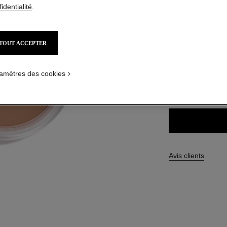
Réf. 185382
identialité
.
81,00 $ CAD
 défaut
rnative 1
TOUT ACCEPTER
ique texture
5 TEINTES DISPON
t.packShot.APPLICATION_VISUAL_1
amètres des cookies
SOLEIL TAN 
Avis clients