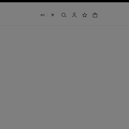
Changer de langue
en
fr
panier
rechercher
mon compte
liste de souhaits