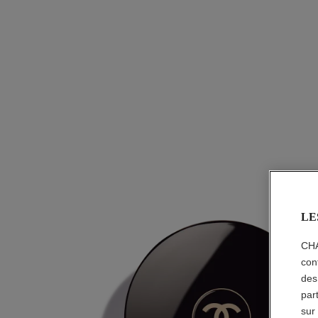
LE
CHA
con
des
par
sur