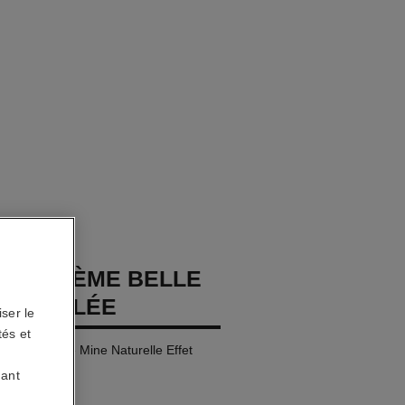
GES CRÈME BELLE
SOLEILLÉE
ser le
tés et
oleillé. Belle Mine Naturelle Effet
uant