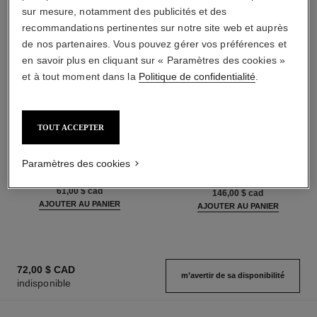
sur mesure, notamment des publicités et des
recommandations pertinentes sur notre site web et auprès
de nos partenaires. Vous pouvez gérer vos préférences et
en savoir plus en cliquant sur « Paramètres des cookies »
et à tout moment dans la
Politique de confidentialité
.
TOUT ACCEPTER
rouge coco baume – satiné
hydra beauty micro sérum
Le Baume Teinté Hydratant
Hydratant Rééquilibrant
Embelisseur Intensité sur
Repulpant
Paramètres des cookies
Réf. 171918
Mesure
Réf. 133325
11 teintes disponibles
à partir de
61,00 $ cad
146,00 $ cad
AJOUTER AU PANIER
AJOUTER AU PANIER
72,00 $ CAD
m’avertir de sa disponibilité
indisponible