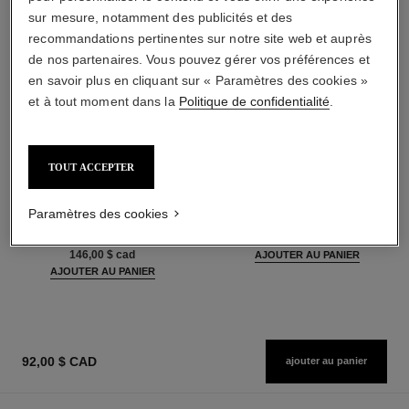
sur mesure, notamment des publicités et des
recommandations pertinentes sur notre site web et auprès
de nos partenaires. Vous pouvez gérer vos préférences et
en savoir plus en cliquant sur « Paramètres des cookies »
et à tout moment dans la
Politique de confidentialité
.
TOUT ACCEPTER
hydra beauty micro sérum
coco mademoiselle
Hydratant Rééquilibrant
Eau de Parfum Vaporisateur
Repulpant
Réf. 116520
Paramètres des cookies
à partir de
Réf. 133325
à partir de
125,00 $ cad
146,00 $ cad
AJOUTER AU PANIER
AJOUTER AU PANIER
92,00 $ CAD
ajouter au panier