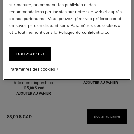
sur mesure, notamment des publicités et des
recommandations pertinentes sur notre site web et auprès
de nos partenaires. Vous pouvez gérer vos préférences et
en savoir plus en cliquant sur « Paramètres des cookies »
et à tout moment dans la
Politique de confidentialité
.
TOUT ACCEPTER
les beiges poudre belle mine
les beiges
ensoleillée
Poudre Belle Mine Naturelle
Harmonie de Trois Poudres
Réf. 185872
Paramètres des cookies
14 teintes disponibles
Belle Mine, Poudre Bronzante,
80,00 $ cad
Réf. 186362
Blush et Enlumineur. Visage,
5 teintes disponibles
AJOUTER AU PANIER
Cou et Décolleté. Maxi Format
115,00 $ cad
AJOUTER AU PANIER
86,00 $ CAD
ajouter au panier