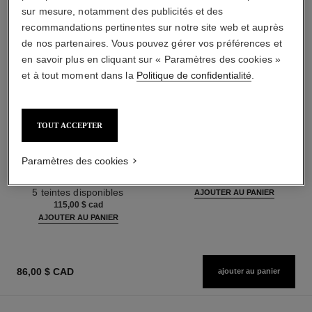
sur mesure, notamment des publicités et des
recommandations pertinentes sur notre site web et auprès
de nos partenaires. Vous pouvez gérer vos préférences et
en savoir plus en cliquant sur « Paramètres des cookies »
et à tout moment dans la
Politique de confidentialité
.
TOUT ACCEPTER
les beiges poudre belle mine
les beiges
ensoleillée
Poudre Belle Mine Naturelle
Harmonie de Trois Poudres
Réf. 185872
Paramètres des cookies
14 teintes disponibles
Belle Mine, Poudre Bronzante,
80,00 $ cad
Réf. 186362
Blush et Enlumineur. Visage,
5 teintes disponibles
AJOUTER AU PANIER
Cou et Décolleté. Maxi Format
115,00 $ cad
AJOUTER AU PANIER
86,00 $ CAD
ajouter au panier