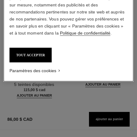
sur mesure, notamment des publicités et des
recommandations pertinentes sur notre site web et auprès
de nos partenaires. Vous pouvez gérer vos préférences et
en savoir plus en cliquant sur « Paramètres des cookies »
et à tout moment dans la
Politique de confidentialité
.
TOUT ACCEPTER
les beiges poudre belle mine
les beiges
ensoleillée
Poudre Belle Mine Naturelle
Harmonie de Trois Poudres
Réf. 185872
Paramètres des cookies
14 teintes disponibles
Belle Mine, Poudre Bronzante,
80,00 $ cad
Réf. 186362
Blush et Enlumineur. Visage,
5 teintes disponibles
AJOUTER AU PANIER
Cou et Décolleté. Maxi Format
115,00 $ cad
AJOUTER AU PANIER
86,00 $ CAD
ajouter au panier