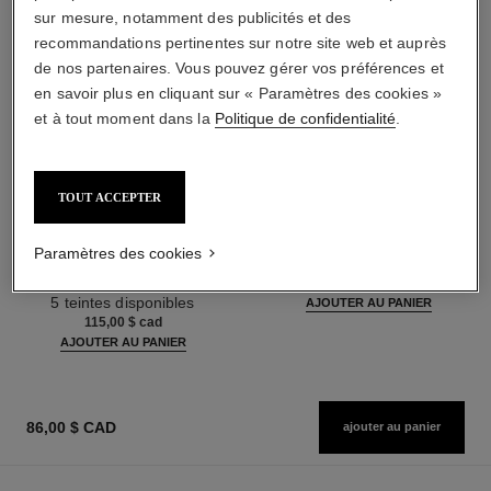
sur mesure, notamment des publicités et des
recommandations pertinentes sur notre site web et auprès
de nos partenaires. Vous pouvez gérer vos préférences et
en savoir plus en cliquant sur « Paramètres des cookies »
et à tout moment dans la
Politique de confidentialité
.
TOUT ACCEPTER
les beiges poudre belle mine
les beiges
ensoleillée
Poudre Belle Mine Naturelle
Harmonie de Trois Poudres
Réf. 185872
Paramètres des cookies
14 teintes disponibles
Belle Mine, Poudre Bronzante,
80,00 $ cad
Réf. 186362
Blush et Enlumineur. Visage,
5 teintes disponibles
AJOUTER AU PANIER
Cou et Décolleté. Maxi Format
115,00 $ cad
AJOUTER AU PANIER
86,00 $ CAD
ajouter au panier