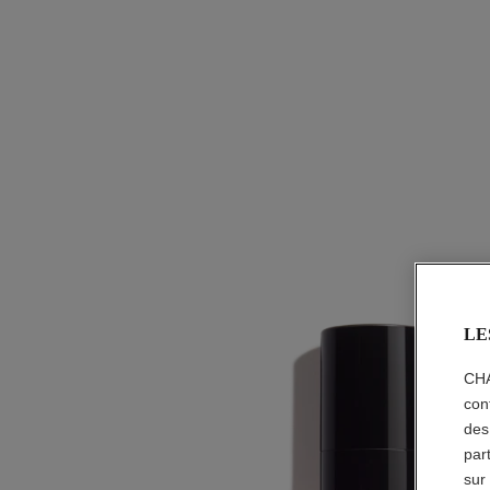
LE
CHA
con
des
par
sur