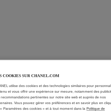
LES BEI
S COOKIES SUR CHANEL.COM
TEINT
NEL utilise des cookies et des technologies similaires pour personnali
tenu et vous offrir une expérience sur mesure, notamment des publici
Unifie – Illumine 
 recommandations pertinentes sur notre site web et auprès de nos
En savoir plus
tenaires. Vous pouvez gérer vos préférences et en savoir plus en cliq
Réf. 184568
 « Paramètres des cookies » et à tout moment dans la
Politique de