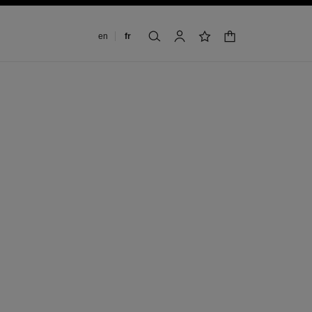
Changer de langue
en
fr
panier
rechercher
mon compte
liste de souhaits