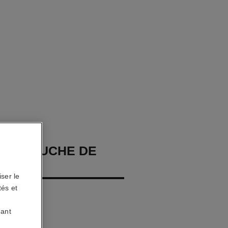
GES TOUCHE DE
ser le
tés et
– Hydrate.
uant