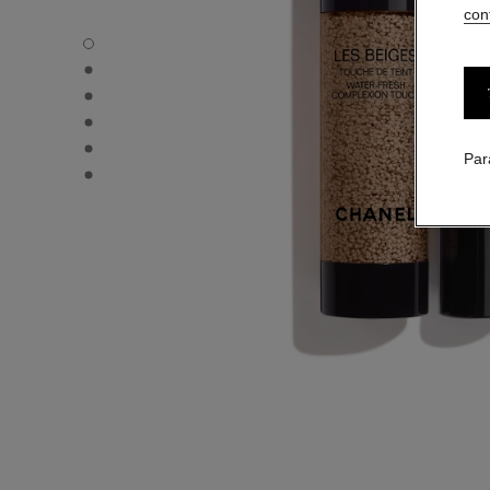
conf
LES BEIGES TOUCHE DE TEINT - Vue par défaut
LES BEIGES TOUCHE DE TEINT - Vue alternative 3
LES BEIGES TOUCHE DE TEINT - Vue alternative 1
LES BEIGES TOUCHE DE TEINT - Vue basique texture
LES BEIGES TOUCHE DE TEINT - product.packShot.AP
Par
LES BEIGES TOUCHE DE TEINT - product.packShot.AP