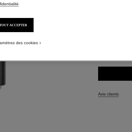
identialité
.
92,00 $ CAD
TOUT ACCEPTER
24 TEINTES DISPO
PLICATION_VISUAL_1
BD21
amètres des cookies
PLICATION_VISUAL_2
TROUVER MA TEI
Avis clients