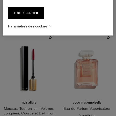
TOUT ACCEPTER
L'ACCORD PARFAIT
Paramètres des cookies
noir allure
coco mademoiselle
Mascara Tout-en-un : Volume,
Eau de Parfum Vaporisateur
Longueur, Courbe et Définition
Réf. 116520
à partir de