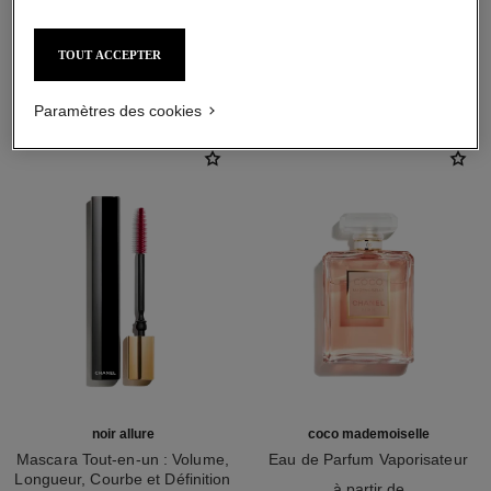
TOUT ACCEPTER
L'ACCORD PARFAIT
Paramètres des cookies
noir allure
coco mademoiselle
Mascara Tout-en-un : Volume,
Eau de Parfum Vaporisateur
Longueur, Courbe et Définition
Réf. 116520
à partir de