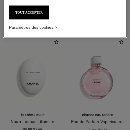
TOUT ACCEPTER
L'ACCORD PARFAIT
Paramètres des cookies
la crème main
chance eau tendre
Nourrit-adoucit-illumine
Eau de Parfum Vaporisateur
Réf. 133850
Réf. 126260
à partir de
86,00 $ cad