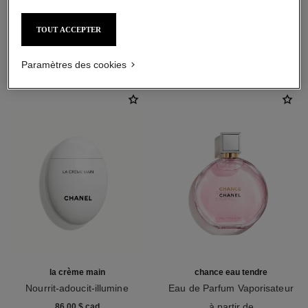
TOUT ACCEPTER
L'ACCORD PARFAIT
Paramètres des cookies
la crème main
chance eau tendre
Nourrit-adoucit-illumine
Eau de Parfum Vaporisateur
Réf. 133850
Réf. 126260
à partir de
86,00 $ cad