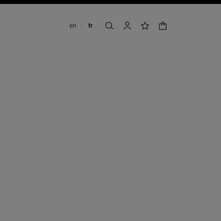
Changer de langue
en
fr
panier
rechercher
mon compte
liste de souhaits