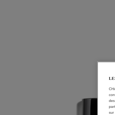
LE
CHA
con
des
par
sur