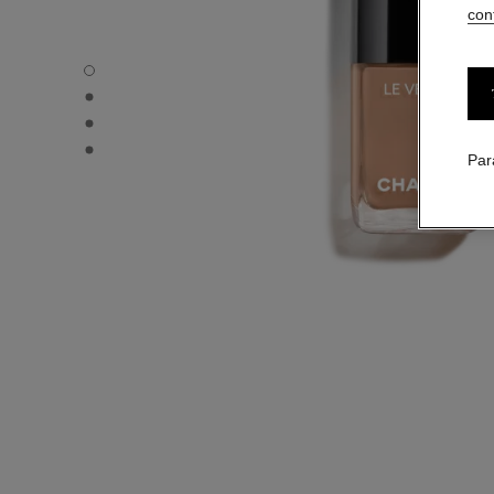
conf
LE VERNIS - Vue par défaut
LE VERNIS - Vue alternative 1
LE VERNIS - Vue alternative 2
LE VERNIS - Vue basique texture
Par