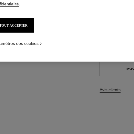
48,00 $ CAD
identialité
.
36 TEINTES DISPO
TOUT ACCEPTER
103 - LÉGEN
amètres des cookies
Cet article
est en ru
M’AV
Avis clients