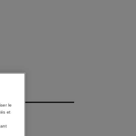
IS
ser le
tés et
uant