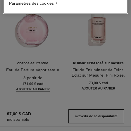
Paramètres des cookies
chance eau tendre
le blanc éclat rosé sur mesure
Eau de Parfum Vaporisateur
Fluide Enlumineur de Teint.
Réf. 126260
Éclat sur Mesure. Fini Rosé.
à partir de
Réf. 145220
73,00 $ cad
171,00 $ cad
AJOUTER AU PANIER
AJOUTER AU PANIER
97,00 $ CAD
m’avertir de sa disponibilité
indisponible