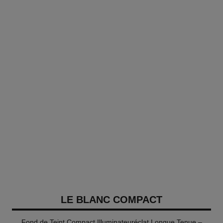
LE BLANC COMPACT
Fond de Teint Compact Illuminateuréclat Longue Tenue –