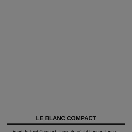
LE BLANC COMPACT
Fond de Teint Compact Illuminateuréclat Longue Tenue –