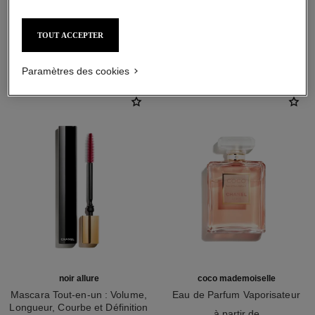
TOUT ACCEPTER
L'ACCORD PARFAIT
Paramètres des cookies
noir allure
coco mademoiselle
Mascara Tout-en-un : Volume,
Eau de Parfum Vaporisateur
Longueur, Courbe et Définition
Réf. 116520
à partir de