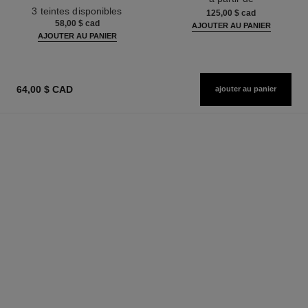
Réf. 190010
3 teintes disponibles
125,00 $ cad
58,00 $ cad
AJOUTER AU PANIER
AJOUTER AU PANIER
64,00 $ CAD
ajouter au panier