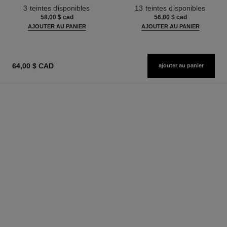
Réf. 190010
Réf. 181232
3 teintes disponibles
13 teintes disponibles
58,00 $ cad
56,00 $ cad
AJOUTER AU PANIER
AJOUTER AU PANIER
64,00 $ CAD
ajouter au panier