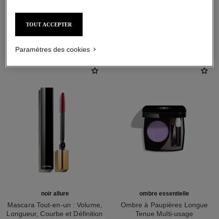
TOUT ACCEPTER
L'ACCORD PARFAIT
Paramètres des cookies
noir allure
ombre essentielle
Mascara Tout-en-un : Volume,
Ombre à Paupières Longue
Longueur, Courbe et Définition
Tenue Multi-usage