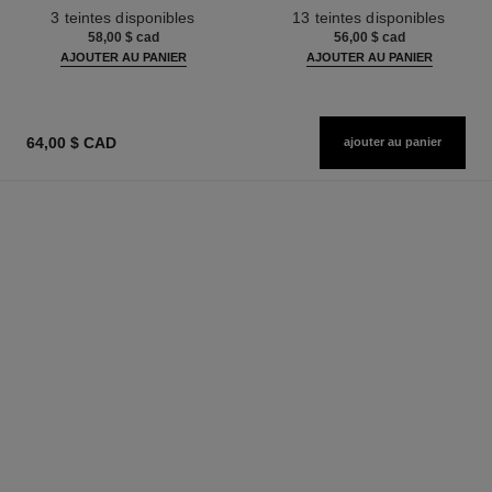
Réf. 190010
Réf. 181232
3 teintes disponibles
13 teintes disponibles
58,00 $ cad
56,00 $ cad
AJOUTER AU PANIER
AJOUTER AU PANIER
64,00 $ CAD
ajouter au panier