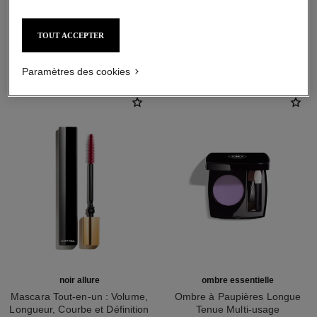
TOUT ACCEPTER
L'ACCORD PARFAIT
Paramètres des cookies
noir allure
ombre essentielle
Mascara Tout-en-un : Volume,
Ombre à Paupières Longue
Longueur, Courbe et Définition
Tenue Multi-usage