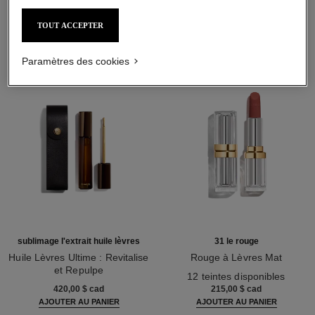
L'ACCORD PARFAIT
TOUT ACCEPTER
Paramètres des cookies
sublimage l'extrait huile lèvres
31 le rouge
Huile Lèvres Ultime : Revitalise
Rouge à Lèvres Mat
et Repulpe
Réf. 171838
12 teintes disponibles
Réf. 133650
420,00 $ cad
215,00 $ cad
AJOUTER AU PANIER
AJOUTER AU PANIER