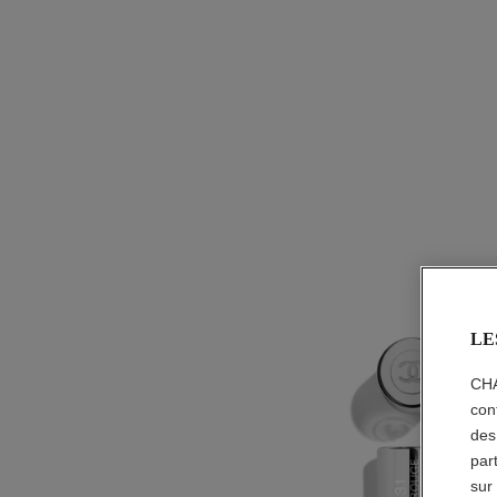
LE
CHA
con
des
par
sur