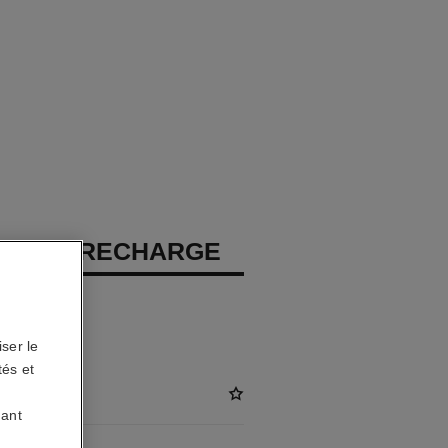
OUGE – RECHARGE
atiné
ser le
tés et
uant