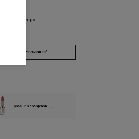
NIBLES
REMIER Recharge
pture de stock.
ERTIR DE SA DISPONIBILITÉ
produit rechargeable