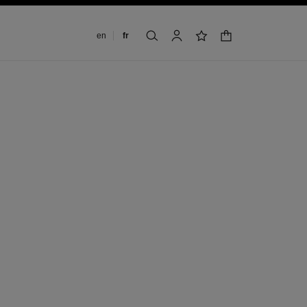
Changer de langue
en
fr
panier
rechercher
mon compte
liste de souhaits