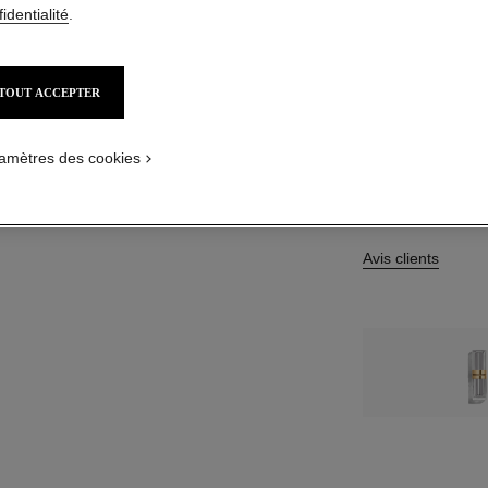
identialité
.
11 TEINTES DISPO
5 - ROUGE P
TOUT ACCEPTER
Cet article
est en ru
amètres des cookies
M’AV
Avis clients