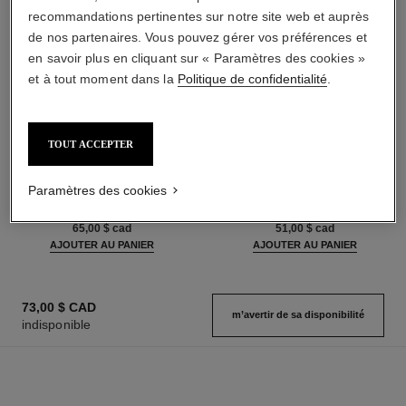
recommandations pertinentes sur notre site web et auprès
de nos partenaires. Vous pouvez gérer vos préférences et
en savoir plus en cliquant sur « Paramètres des cookies »
et à tout moment dans la
Politique de confidentialité
.
TOUT ACCEPTER
baume essentiel
le volume de chanel
Bâton Éclat Multi-usage
Volume Mascara
Paramètres des cookies
Réf. 169060
Réf. 191410
6 teintes disponibles
3 teintes disponibles
65,00 $ cad
51,00 $ cad
AJOUTER AU PANIER
AJOUTER AU PANIER
73,00 $ CAD
m’avertir de sa disponibilité
indisponible