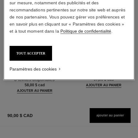
sur mesure, notamment des publicités et des
recommandations pertinentes sur notre site web et auprès
de nos partenaires. Vous pouvez gérer vos préférences et
en savoir plus en cliquant sur « Paramètres des cookies »
et à tout moment dans la
Politique de confidentialité
.
TOUT ACCEPTER
noir allure
joues contraste intense
Mascara Tout-en-un : Volume,
Fard à Joues Crème en Poudre
Paramètres des cookies
Longueur, Courbe et Définition
Réf. 168242
5 teintes disponibles
Réf. 190010
3 teintes disponibles
67,00 $ cad
58,00 $ cad
AJOUTER AU PANIER
AJOUTER AU PANIER
90,00 $ CAD
ajouter au panier