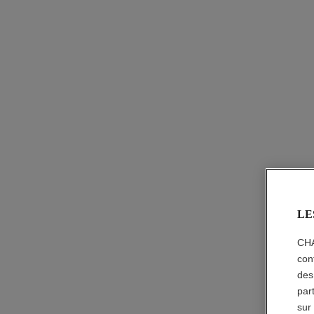
LE
CHA
con
des
par
sur