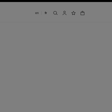
Changer de langue
en
fr
panier
rechercher
mon compte
liste de souhaits