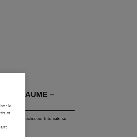
OCO BAUME –
T
ser le
tés et
ydratant Embelisseur Intensité sur
uant