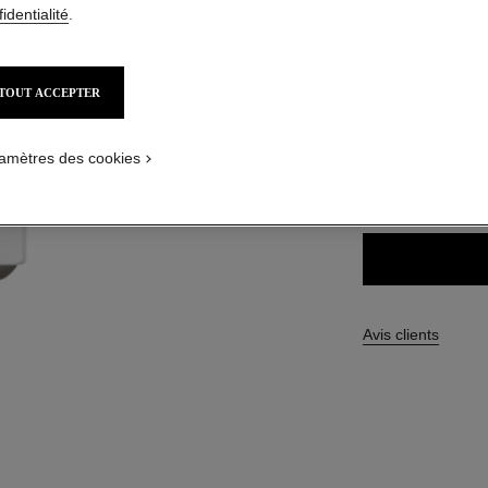
Réf. 171764
identialité
.
61,00 $ CAD
TOUT ACCEPTER
8 TEINTES DISPON
amètres des cookies
764 - CHARMI
Avis clients