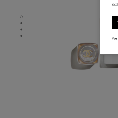
conf
ROUGE COCO BAUME – BRILLANT - Vue par défaut
ROUGE COCO BAUME – BRILLANT - Vue alternative 1
ROUGE COCO BAUME – BRILLANT - Vue alternative 2
ROUGE COCO BAUME – BRILLANT - Vue basique texture
Par