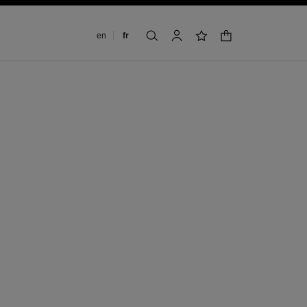
Changer de langue
en
fr
panier
rechercher
mon compte
liste de souhaits