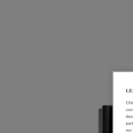
LE
CHA
con
des
par
sur