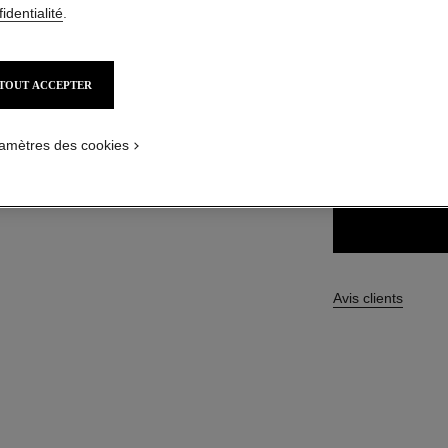
Réf. 171204
identialité
.
64,00 $ CAD
TOUT ACCEPTER
18 TEINTES DISPO
amètres des cookies
204 - TROUB
Avis clients