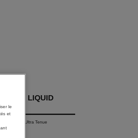
LLURE LIQUID
ser le
tés et
Mat Intense Ultra Tenue
uant