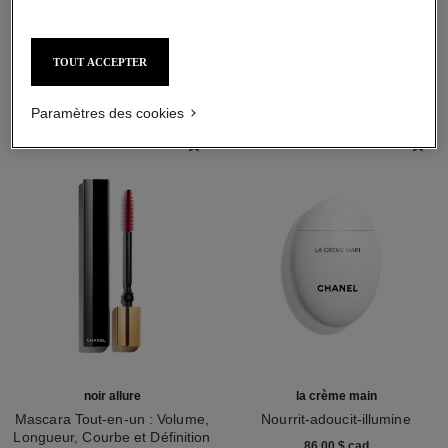
L'ACCORD PARFAIT
TOUT ACCEPTER
Paramètres des cookies
noir allure
la crème main
Mascara Tout-en-un : Volume,
Nourrit-adoucit-illumine
Longueur, Courbe et Définition
Réf. 133850
86,00 $ cad