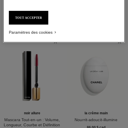
L'ACCORD PARFAIT
TOUT ACCEPTER
Paramètres des cookies
noir allure
la crème main
Mascara Tout-en-un : Volume,
Nourrit-adoucit-illumine
Longueur, Courbe et Définition
Réf. 133850
86,00 $ cad