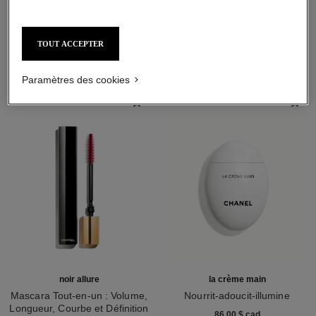
L'ACCORD PARFAIT
TOUT ACCEPTER
Paramètres des cookies
noir allure
la crème main
Mascara Tout-en-un : Volume,
Nourrit-adoucit-illumine
Longueur, Courbe et Définition
Réf. 133850
86,00 $ cad