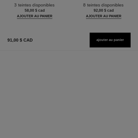
Réf. 190010
Réf. 158810
Peau Nue. Belle Mine Naturelle
3 teintes disponibles
8 teintes disponibles
et Lumineuse
58,00 $ cad
92,00 $ cad
AJOUTER AU PANIER
AJOUTER AU PANIER
91,00 $ CAD
ajouter au panier