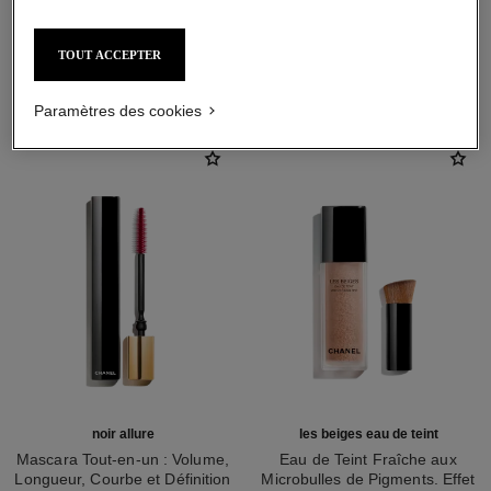
TOUT ACCEPTER
L'ACCORD PARFAIT
Paramètres des cookies
noir allure
les beiges eau de teint
Mascara Tout-en-un : Volume,
Eau de Teint Fraîche aux
Longueur, Courbe et Définition
Microbulles de Pigments. Effet