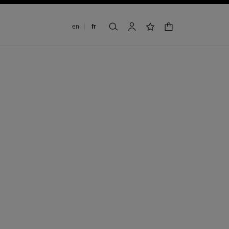
Changer de langue
en
fr
panier
rechercher
mon compte
liste de souhaits