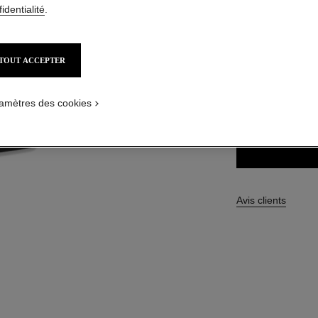
identialité
.
91,00 $ CAD
TOUT ACCEPTER
12 TEINTES DISPO
226 - TISSÉ R
amètres des cookies
Avis clients