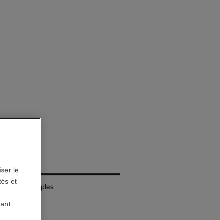
MBRES
ser le
tés et
 Effets Multiples
uant