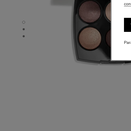
conf
LES 4 OMBRES - Vue par défaut
LES 4 OMBRES - Vue alternative 1
LES 4 OMBRES - Vue basique texture
Par