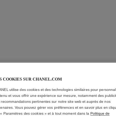
S COOKIES SUR CHANEL.COM
LES 4 O
NEL utilise des cookies et des technologies similaires pour personnali
tenu et vous offrir une expérience sur mesure, notamment des publici
Ombre à Paupières
 recommandations pertinentes sur notre site web et auprès de nos
En savoir plus
tenaires. Vous pouvez gérer vos préférences et en savoir plus en cliq
Réf. 164226
 « Paramètres des cookies » et à tout moment dans la
Politique de