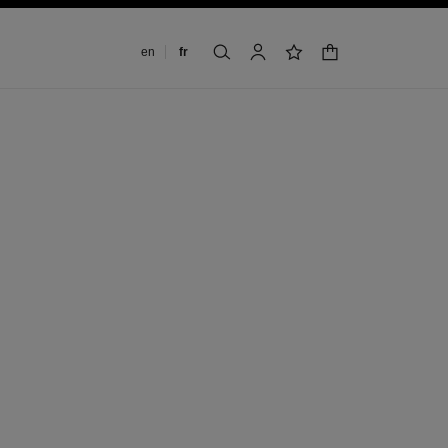
Changer de langue
en
fr
panier
rechercher
mon compte
liste de souhaits