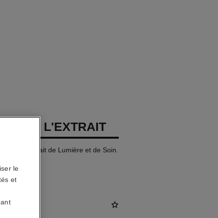
LLURE L'EXTRAIT
tensité. Extrait de Lumière et de Soin.
ser le
tés et
uant