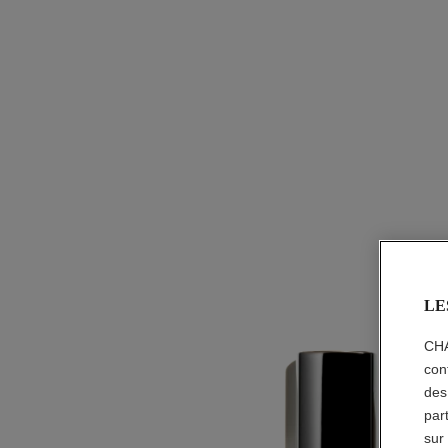
LE
CHA
con
des
par
sur