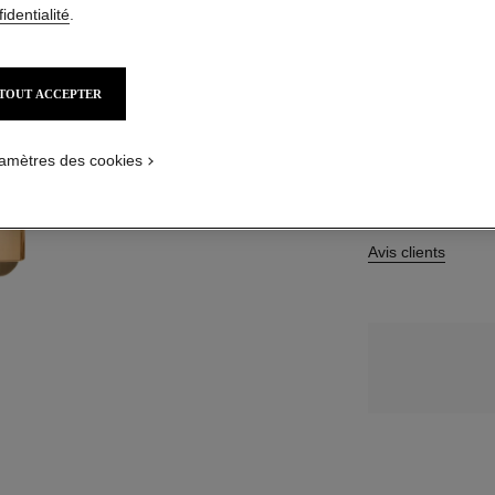
identialité
.
15 TEINTES DISPO
TOUT ACCEPTER
812 - BEIGE 
amètres des cookies
Avis clients