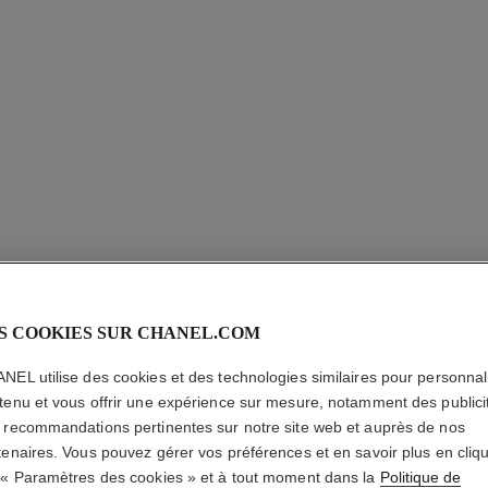
ROUGE A
S COOKIES SUR CHANEL.COM
Le Rouge Haute In
Rechargeable
NEL utilise des cookies et des technologies similaires pour personnali
En savoir plus
tenu et vous offrir une expérience sur mesure, notamment des publici
Réf. 163812
 recommandations pertinentes sur notre site web et auprès de nos
tenaires. Vous pouvez gérer vos préférences et en savoir plus en cliq
79,00 $ CAD
 « Paramètres des cookies » et à tout moment dans la
Politique de