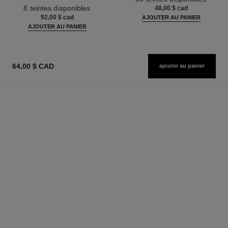
Réf. 158810
Peau Nue. Belle Mine Naturelle
8 teintes disponibles
48,00 $ cad
et Lumineuse
92,00 $ cad
AJOUTER AU PANIER
AJOUTER AU PANIER
64,00 $ CAD
ajouter au panier