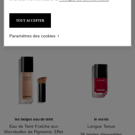
L'ACCORD PARFAIT
TOUT ACCEPTER
Paramètres des cookies
les beiges eau de teint
le vernis
Eau de Teint Fraîche aux
Longue Tenue
Microbulles de Pigments. Effet
Réf. 179151
36 teintes disponibles