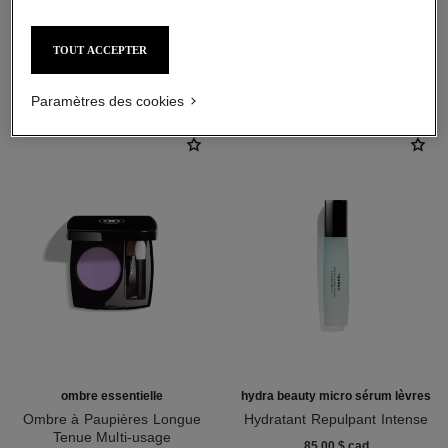
TOUT ACCEPTER
L'ACCORD PARFAIT
Paramètres des cookies
ombre essentielle
hydra beauty micro sérum lèvres
Ombre à Paupières Longue
Hydratant Repulpant Intense
Tenue Multi-usage
Réf. 133330
85,00 $ cad