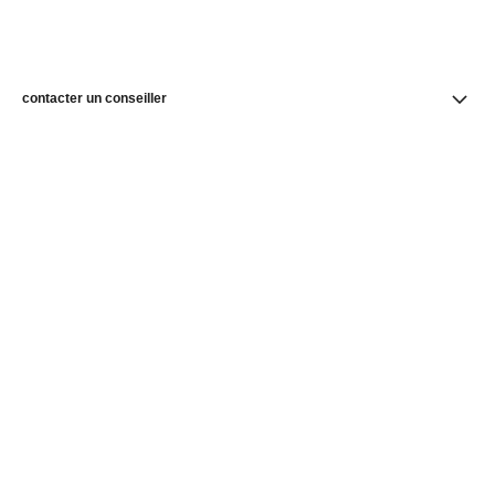
contacter un conseiller
trouver une boutique
newsletter
Abonnez-vous pour suivre toute l’actualité de la Maison
CHANEL
E-mail
OK
Page d’accueil CHANEL