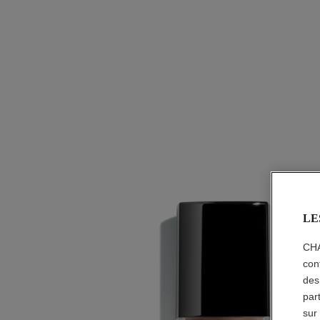
LE
CHA
con
des
par
sur