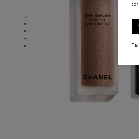
conf
LES BEIGES EAU DE TEINT - Vue par défaut
LES BEIGES EAU DE TEINT - Vue alternative 1
LES BEIGES EAU DE TEINT - Vue basique texture
LES BEIGES EAU DE TEINT - product.packShot.APPLIC
LES BEIGES EAU DE TEINT - product.packShot.APPLIC
Par