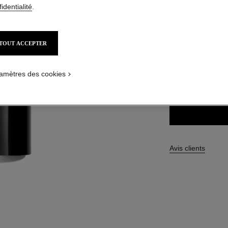
identialité
.
92,00 $ CAD
TOUT ACCEPTER
8 TEINTES DISPON
ATION_VISUAL_1
ATION_VISUAL_2
amètres des cookies
MÉDIUM FON
Avis clients