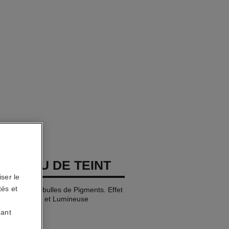
GES EAU DE TEINT
ser le
tés et
che aux Microbulles de Pigments. Effet
ine Naturelle et Lumineuse
uant