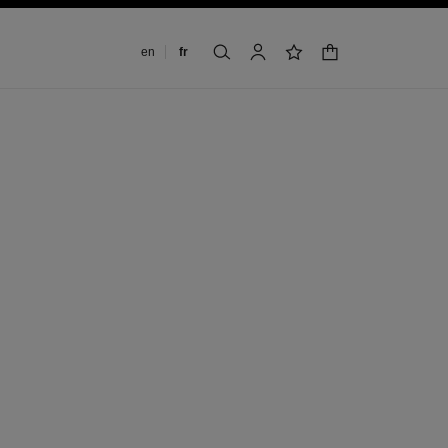
Changer de langue
en
fr
panier
rechercher
mon compte
liste de souhaits