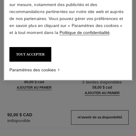
sur mesure, notamment des publicités et des
recommandations pertinentes sur notre site web et auprès
de nos partenaires. Vous pouvez gérer vos préférences et
en savoir plus en cliquant sur « Paramètres des cookies »
et à tout moment dans la
Politique de confidentialité
.
TOUT ACCEPTER
les beiges
noir allure
Poudre Belle Mine Naturelle
Mascara Tout-en-un : Volume,
Paramètres des cookies
Réf. 185872
Longueur, Courbe et Définition
14 teintes disponibles
Réf. 190010
3 teintes disponibles
80,00 $ cad
58,00 $ cad
AJOUTER AU PANIER
AJOUTER AU PANIER
92,00 $ CAD
m’avertir de sa disponibilité
indisponible