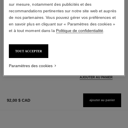
sur mesure, notamment des publicités et des
recommandations pertinentes sur notre site web et auprès
de nos partenaires. Vous pouvez gérer vos préférences et
en savoir plus en cliquant sur « Paramètres des cookies »
et à tout moment dans la
Politique de confidentialité
.
les beiges
noir allure
TOUT ACCEPTER
Poudre Belle Mine Naturelle
Mascara Tout-en-un : Volume,
Réf. 185872
Longueur, Courbe et Définition
14 teintes disponibles
Réf. 190010
Paramètres des cookies
3 teintes disponibles
80,00 $ cad
58,00 $ cad
AJOUTER AU PANIER
AJOUTER AU PANIER
92,00 $ CAD
ajouter au panier