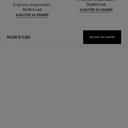
Réf. 158810
Peau Nue. Belle Mine Naturelle
8 teintes disponibles
51,00 $ cad
et Lumineuse
92,00 $ cad
AJOUTER AU PANIER
AJOUTER AU PANIER
54,00 $ CAD
ajouter au panier