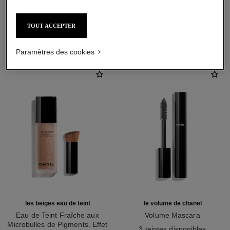
TOUT ACCEPTER
L'ACCORD PARFAIT
Paramètres des cookies
les beiges eau de teint
le volume de chanel
Eau de Teint Fraîche aux
Volume Mascara
Microbulles de Pigments. Effet
Réf. 191410
3 teintes disponibles