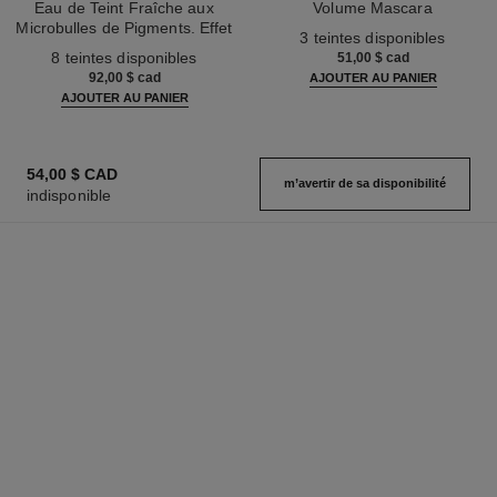
Eau de Teint Fraîche aux
Volume Mascara
Microbulles de Pigments. Effet
Réf. 191410
3 teintes disponibles
Réf. 158810
Peau Nue. Belle Mine Naturelle
8 teintes disponibles
51,00 $ cad
et Lumineuse
92,00 $ cad
AJOUTER AU PANIER
AJOUTER AU PANIER
54,00 $ CAD
m’avertir de sa disponibilité
indisponible