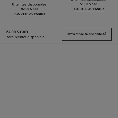
Réf. 158810
Peau Nue. Belle Mine Naturelle
8 teintes disponibles
51,00 $ cad
et Lumineuse
92,00 $ cad
AJOUTER AU PANIER
AJOUTER AU PANIER
54,00 $ CAD
m’avertir de sa disponibilité
sera bientôt disponible