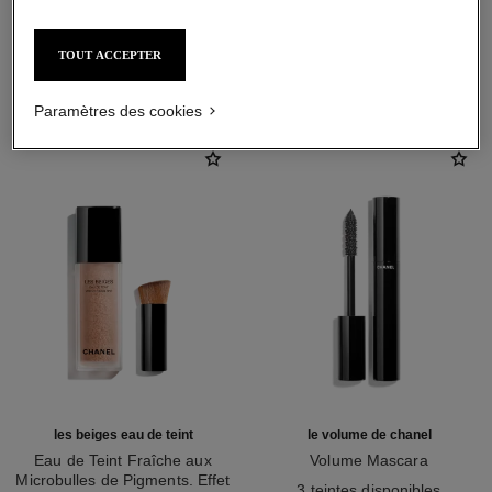
TOUT ACCEPTER
L'ACCORD PARFAIT
Paramètres des cookies
les beiges eau de teint
le volume de chanel
Eau de Teint Fraîche aux
Volume Mascara
Microbulles de Pigments. Effet
Réf. 191410
3 teintes disponibles