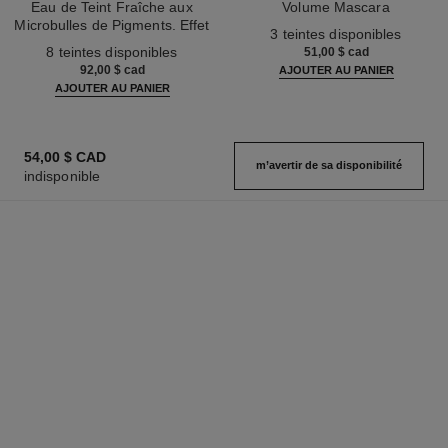
Eau de Teint Fraîche aux
Volume Mascara
Microbulles de Pigments. Effet
Réf. 191410
3 teintes disponibles
Réf. 158810
Peau Nue. Belle Mine Naturelle
8 teintes disponibles
51,00 $ cad
et Lumineuse
92,00 $ cad
AJOUTER AU PANIER
AJOUTER AU PANIER
54,00 $ CAD
m’avertir de sa disponibilité
indisponible