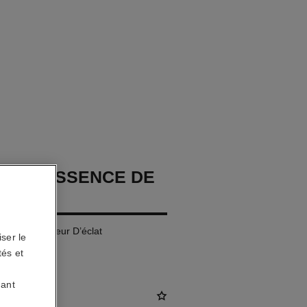
GE L'ESSENCE DE
time Générateur D’éclat
ser le
tés et
uant