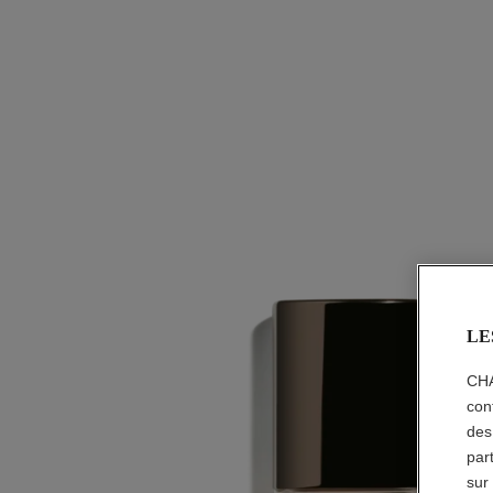
LE
CHA
con
des
par
sur