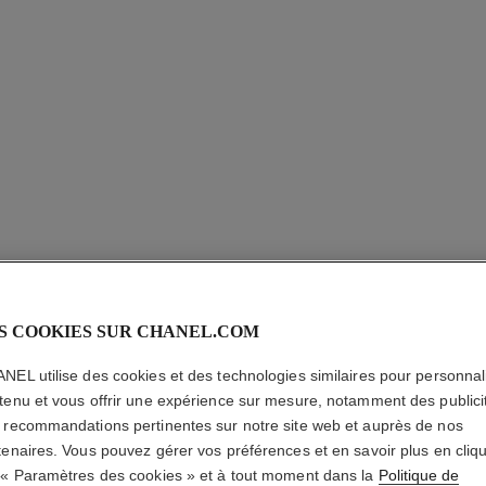
SUBLIMA
TEINT
S COOKIES SUR CHANEL.COM
Sérum de Teint Ul
NEL utilise des cookies et des technologies similaires pour personnali
En savoir plus
tenu et vous offrir une expérience sur mesure, notamment des publici
 recommandations pertinentes sur notre site web et auprès de nos
Réf. 147166
tenaires. Vous pouvez gérer vos préférences et en savoir plus en cliq
245,00 $ CAD
 « Paramètres des cookies » et à tout moment dans la
Politique de