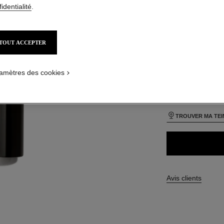
identialité
.
TAILLE
40 ml
TOUT ACCEPTER
25 TEINTES DISPO
APPLICATION_VISUAL_1
amètres des cookies
BO33
TROUVER MA TEI
Avis clients