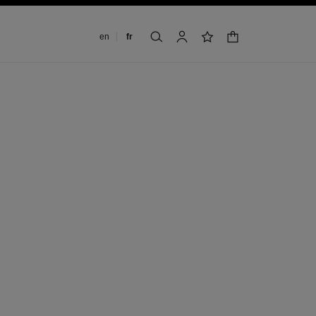
Changer de langue
en
fr
panier
rechercher
mon compte
liste de souhaits