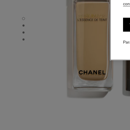
conf
SUBLIMAGE L'ESSENCE DE TEINT - Vue par défaut
SUBLIMAGE L'ESSENCE DE TEINT - Vue alternative 1
SUBLIMAGE L'ESSENCE DE TEINT - Vue basique texture
SUBLIMAGE L'ESSENCE DE TEINT - product.packShot.
Par