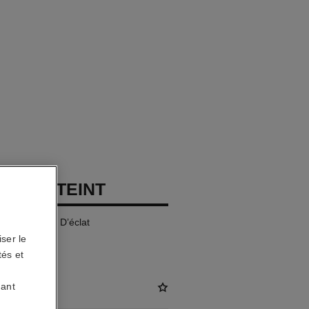
GE LE TEINT
e Générateur D’éclat
ser le
tés et
uant