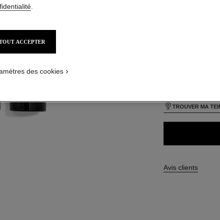
identialité
.
TAILLE
30 g
TOUT ACCEPTER
17 TEINTES DISPO
_VISUAL_1
_VISUAL_2
amètres des cookies
12 - BEIGE R
TROUVER MA TEI
Avis clients