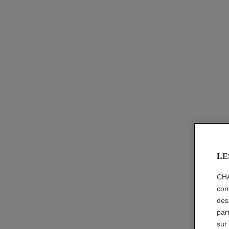
LE
CHA
con
des
par
sur