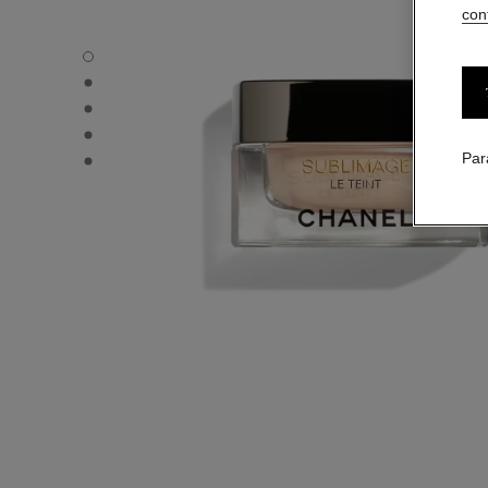
conf
SUBLIMAGE LE TEINT - Vue par défaut
SUBLIMAGE LE TEINT - Vue alternative 1
SUBLIMAGE LE TEINT - Vue basique texture
SUBLIMAGE LE TEINT - product.packShot.APPLICATION
SUBLIMAGE LE TEINT - product.packShot.APPLICATION
Par