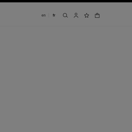
Changer de langue
en
fr
panier
rechercher
mon compte
liste de souhaits