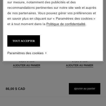
sur mesure, notamment des publicités et des
recommandations pertinentes sur notre site web et auprès
de nos partenaires. Vous pouvez gérer vos préférences et
en savoir plus en cliquant sur « Paramètres des cookies »
et à tout moment dans la
Politique de confidentialité
.
TOUT ACCEPTER
baume essentiel
joues contraste intense
Bâton Éclat Multi-usage
Fard à Joues Crème en Poudre
Paramètres des cookies
Réf. 169060
Réf. 168242
6 teintes disponibles
5 teintes disponibles
65,00 $ cad
67,00 $ cad
AJOUTER AU PANIER
AJOUTER AU PANIER
86,00 $ CAD
ajouter au panier