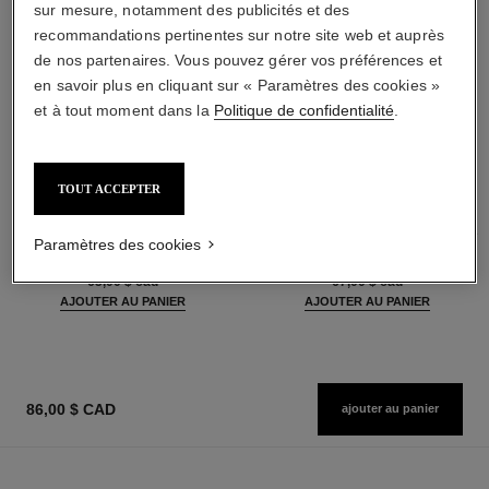
sur mesure, notamment des publicités et des
recommandations pertinentes sur notre site web et auprès
de nos partenaires. Vous pouvez gérer vos préférences et
en savoir plus en cliquant sur « Paramètres des cookies »
et à tout moment dans la
Politique de confidentialité
.
TOUT ACCEPTER
baume essentiel
joues contraste intense
Bâton Éclat Multi-usage
Fard à Joues Crème en Poudre
Paramètres des cookies
Réf. 169060
Réf. 168242
6 teintes disponibles
5 teintes disponibles
65,00 $ cad
67,00 $ cad
AJOUTER AU PANIER
AJOUTER AU PANIER
86,00 $ CAD
ajouter au panier