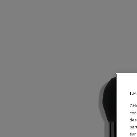
LE
CHA
con
des
par
sur