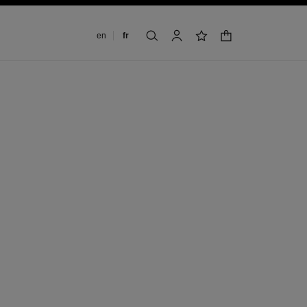
Changer de langue
en
fr
panier
rechercher
mon compte
liste de souhaits