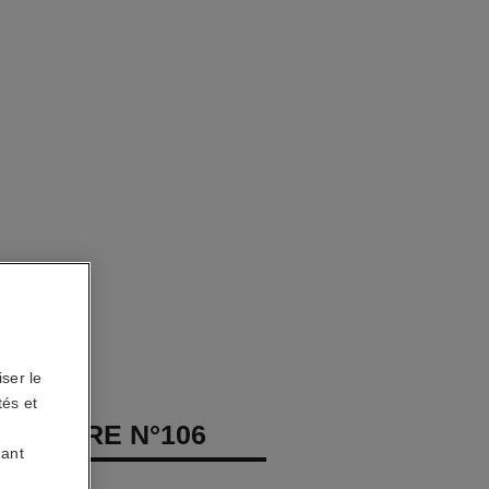
ser le
tés et
 POUDRE N°106
uant