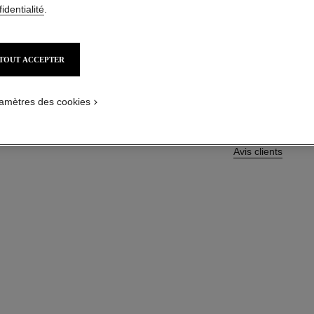
identialité
.
En savoir plus
Réf. 138847
TOUT ACCEPTER
84,00 $ CAD
amètres des cookies
Avis clients