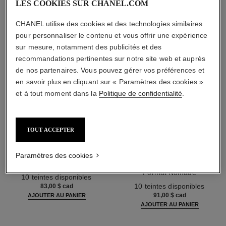
LES COOKIES SUR CHANEL.COM
CHANEL utilise des cookies et des technologies similaires
pour personnaliser le contenu et vous offrir une expérience
sur mesure, notamment des publicités et des
recommandations pertinentes sur notre site web et auprès
de nos partenaires. Vous pouvez gérer vos préférences et
en savoir plus en cliquant sur « Paramètres des cookies »
et à tout moment dans la
Politique de confidentialité
.
TOUT ACCEPTER
poudre universelle libre
poudre universelle libre
Paramètres des cookies
Poudre Libre Fini Naturel
Poudre Libre Fini Naturel.
Réf. 132210
Format Nomade
10 teintes disponibles
Réf. 132712
10 teintes disponibles
83,00 $ cad
91,00 $ cad
AJOUTER AU PANIER
AJOUTER AU PANIER