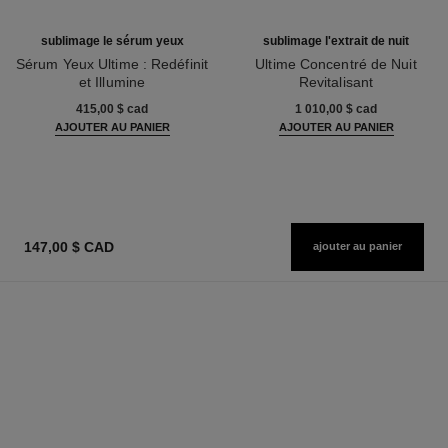
sublimage le sérum yeux
sublimage l'extrait de nuit
Sérum Yeux Ultime : Redéfinit
Ultime Concentré de Nuit
et Illumine
Revitalisant
Réf. 147960
Réf. 144870
415,00 $ cad
1 010,00 $ cad
AJOUTER AU PANIER
AJOUTER AU PANIER
147,00 $ CAD
ajouter au panier