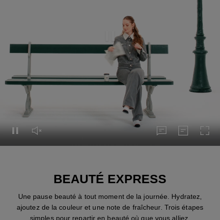
Mettre cette vidéo en pause
Mettre cette vidéo en pause
Réactiver le son de cette vidéo
sous-titres
Transcripti
Acti
sous-titres
Transcription
BEAUTÉ EXPRESS
Une pause beauté à tout moment de la journée. Hydratez,
ajoutez de la couleur et une note de fraîcheur. Trois étapes
simples pour repartir en beauté où que vous alliez.