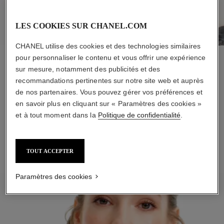
LES COOKIES SUR CHANEL.COM
CHANEL utilise des cookies et des technologies similaires
pour personnaliser le contenu et vous offrir une expérience
ÉTAPE 1
sur mesure, notamment des publicités et des
Une dose de douceur et d'hydratation avec LA CRÈME MAIN.
recommandations pertinentes sur notre site web et auprès
Déposez une petite quantité au creux de la main et massez
de nos partenaires. Vous pouvez gérer vos préférences et
jusqu'à complète absorption.
en savoir plus en cliquant sur « Paramètres des cookies »
et à tout moment dans la
Politique de confidentialité
.
COMMANDER
TOUT ACCEPTER
Paramètres des cookies