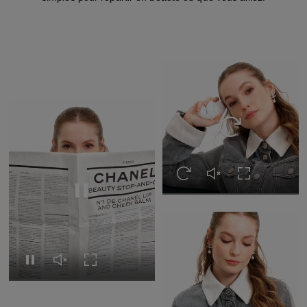
Revoir cette vidé
Revoir cette vidéo
Réactiver le son de c
Activer le mod
Revoir cette vidéo
Revoir cette vidéo
Réactiver le son de cette vidéo
Activer le mode plein écran
Mettre cette vidé
Mettre cette vidéo en pause
Réactiver le son de c
Activer le mod